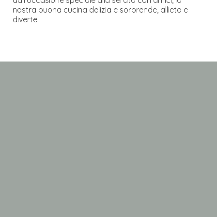
dall’occasione speciale alla serata con amici, la
nostra buona cucina delizia e sorprende, allieta e
diverte.