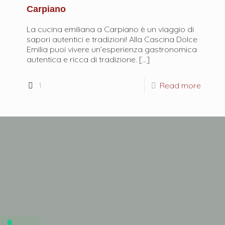
Carpiano
La cucina emiliana a Carpiano è un viaggio di
sapori autentici e tradizioni! Alla Cascina Dolce
Emilia puoi vivere un’esperienza gastronomica
autentica e ricca di tradizione.
[…]
1
Read more