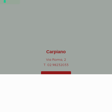
Carpiano
Via Roma, 2
T. 02.98232033
PRENOTA
SEGUICI
COPYRIGHT CASCINA DOLCEMILIA | P.IVA 13514210965