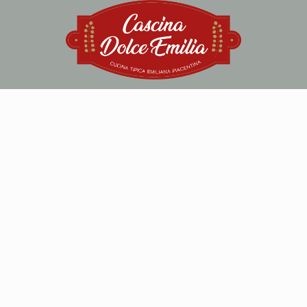
Carpiano
Via Roma, 2
T. 02.98232033
PRENOTA
SEGUICI
COPYRIGHT CASCINA DOLCEMILIA | P.IVA 13514210965