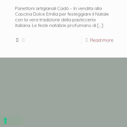
Panettoni artigianali Cadò – In vendita alla
Cascina Dolce Emilia per festeggiare il Natale
con la vera tradizione della pasticceria
italiana. Le feste natalizie profumano di
[…]
0
Read more